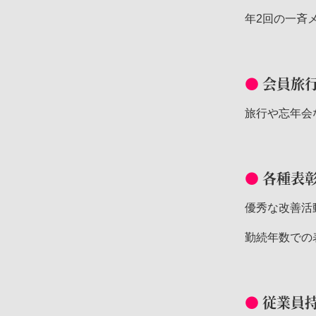
年2回の一斉
会員旅行
旅行や忘年会
各種表
優秀な改善活
勤続年数での
従業員