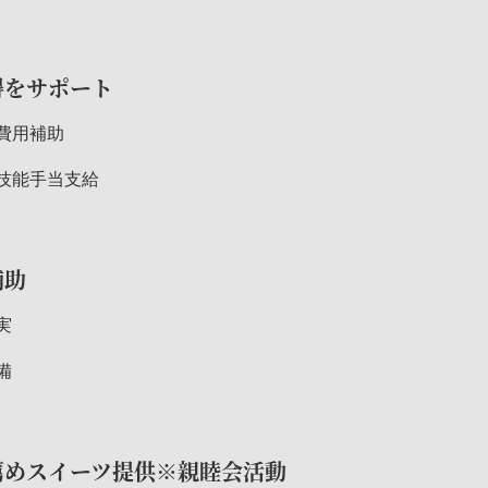
得をサポート
費用補助
技能手当支給
補助
実
備
薦めスイーツ提供※親睦会活動