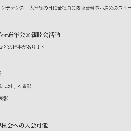
メンテナンス・大掃除の日に全社員に親睦会幹事お薦めのスイ
or忘年会※親睦会活動
などの行事があります
彰
動に対する表彰
表彰
持株会への入会可能