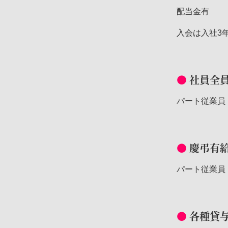
配当金有
入会は入社3
社員全
パート従業員
慶弔有
パート従業員
各種貸