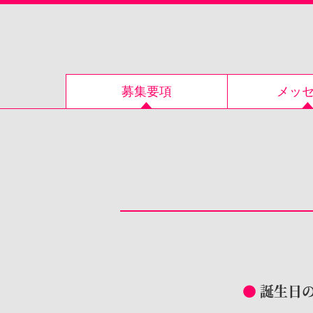
募集要項
メッ
誕生日