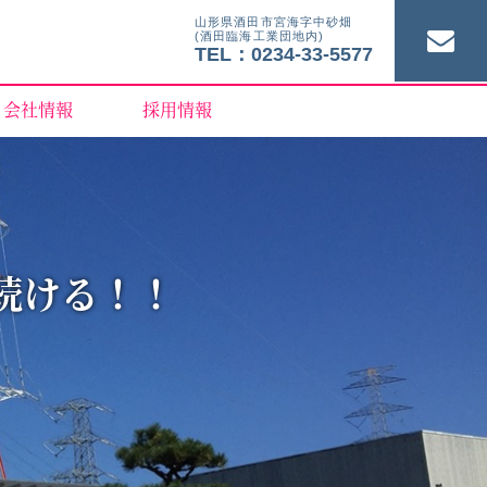
山形県酒田市宮海字中砂畑
(酒田臨海工業団地内)
TEL：0234-33-5577
会社情報
採用情報
続ける！！