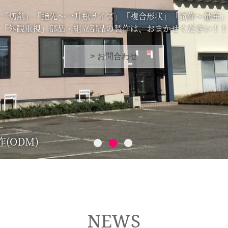
「切削」「指先～一升瓶サイズ」「複合形状」「試作～量産」
「外観重視」部品・組立部品の製作は、おまかせください！！
お問合わせ
(ODM)
NEWS