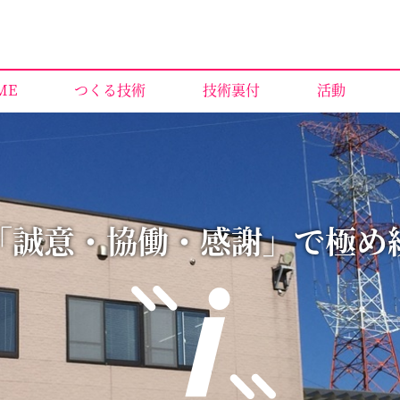
ME
つくる技術
技術裏付
活動
「誠意・協働・感謝」で極め