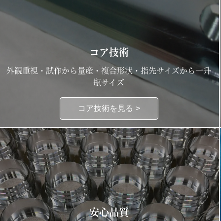
コア技術
外観重視・試作から量産・複合形状・指先サイズから一升
瓶サイズ
コア技術を見る
安心品質