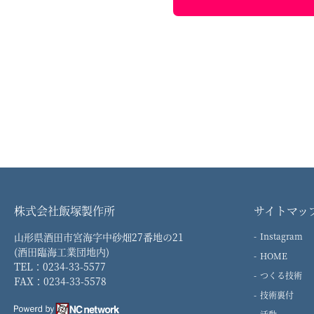
株式会社飯塚製作所
サイトマッ
山形県酒田市宮海字中砂畑27番地の21
Instagram
(酒田臨海工業団地内)
HOME
TEL：0234-33-5577
つくる技術
FAX：0234-33-5578
技術裏付