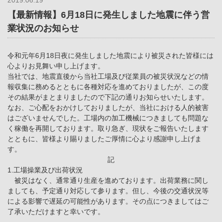
2019.06.19
【最新情報】6月18日に発生しました地震に伴う営
業状況のお知らせ
令和元年6月18日夜に発生しました地震により被災された皆様には
心よりお見舞い申し上げます。
当社では、地震直後から当社工場及び従業員の被災状況などの情
報収集に務めるとともに各種対応を進めておりましたが、この度
その結果がまとまりましたので下記の通りお知らせいたします。
なお、ご心配をおかけしておりましたが、当社における人的被害
はございませんでした。工場内の加工機械につきましても問題な
く稼働を再開しております。取り急ぎ、現状をご報告いたします
とともに、皆様より賜りましたご厚情に心より感謝申し上げま
す。
記
1.工場操業及び出荷状況
被災はなく、通常通り生産を進めております。出荷業務に関し
ましても、予定通り対応して参ります。但し、今後の交通状況等
による影響で遅延の可能性があります。その点につきましてはご
了承いただけますと幸いです。